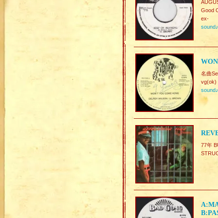
AUGUS
Good C
ex-
sound
WON
名曲Se
vg(ok)
sound
REVE
77年 B
STRU
A:MA
B:PA