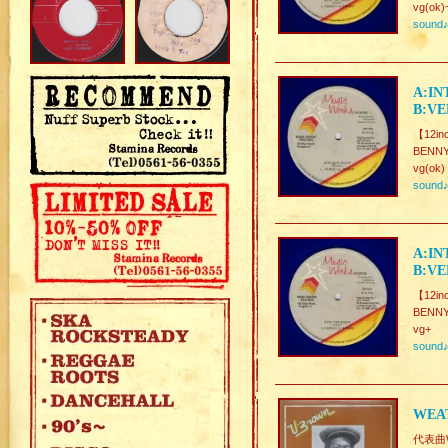
vg(ok)
sound
A:IN
B:VE
【12inc
BENN
vg(ok)
sound
A:IN
B:VE
【12inc
BENN
vg+
sound
WEA
代表曲W