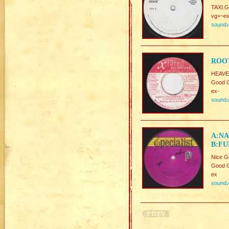
TAXI.
vg+~ex
sound
ROOT
HEAVE
Good C
ex-
sound
A:NA
B:FU
Nice 
Good C
ex
sound