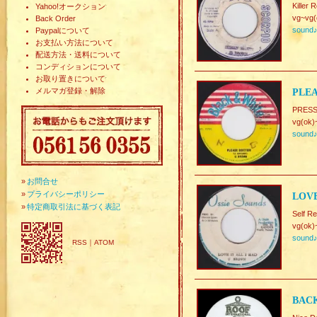
Killer 
Yahoo!オークション
vg~vg(
Back Order
sound
Paypalについて
お支払い方法について
配送方法・送料について
コンディションについて
お取り置きについて
メルマガ登録・解除
PLEA
PRESS
vg(ok)
sound
»
お問合せ
»
プライバシーポリシー
LOVE
»
特定商取引法に基づく表記
Self 
vg(ok)
sound
RSS
｜
ATOM
BACK