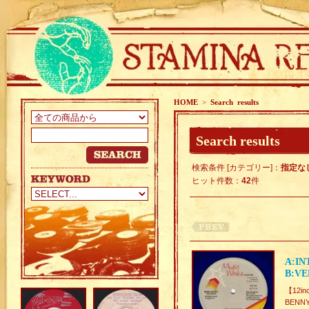
HOME
>
Search results
Search results
検索条件 [カテゴリー]：
指定な
ヒット件数：
42
件
A:IN
B:VE
【12inc
BENN