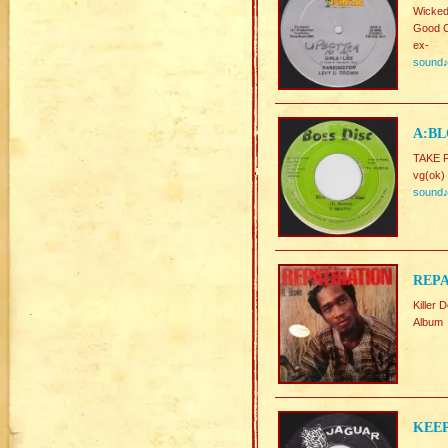
Wicke
Good C
ex-
sound
A:BL
TAKE F
vg(ok)
sound
REPA
Kill
Album
KEEP