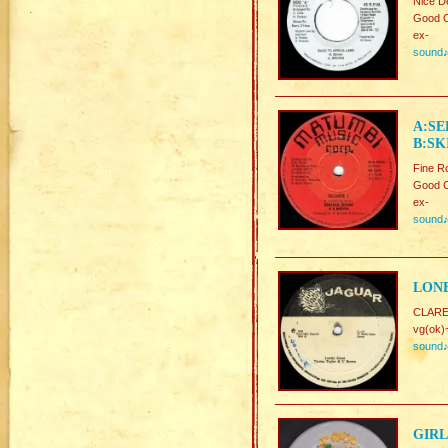
Nice D
Good C
ex-
sound
A:SE
B:SK
Fine 
Good C
ex-
sound
LONE
CLAR
vg(ok)
sound
GIRL