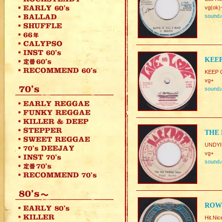
vg(ok)
sound
KEEP
KEEP 
vg+
sound
THE 
UNDYI
vg+
sound
ROW
Hit.Ni