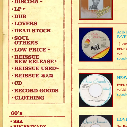
A:IN
B:VE
【12inc
BENN
vg+
sound
HEAV
EVERY
vg(ok)
sound
LOVE
Self 