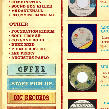
vg(ok)
sound
A:IN
B:VE
【12inc
BENN
vg(ok)
sound
BITS
REAL 
Good C
ex-
sound
SIX 