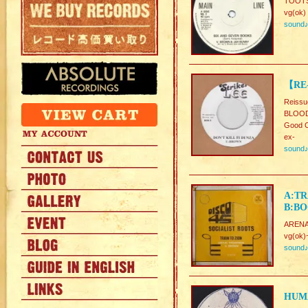
TOOTS
vg(ok)
sound
【RE-
Reissu
BLOOD
Good C
ex-
sound
A:TR
B:BO
ARENA
vg(ok)
sound
HUMA