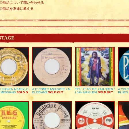
の商品について問い合わせる
の商品を友達に教える
NTAGE
USION IN A BABYLO
A:IT COMES AND GOES / M
TELL IT TO THE CHILDREN /
A:YOU’
E MESSIAHS
SOLD O
ELODIANS
SOLD OUT
I JAH MAN LEVI
SOLD OUT
BLUES