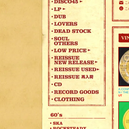
こ
こ
VI
A:CONF
N / TH
UT