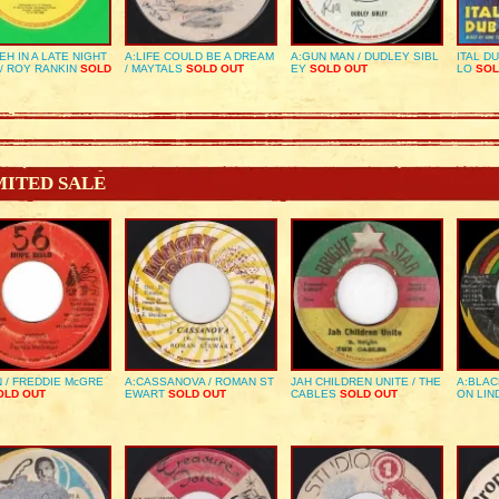
EH IN A LATE NIGHT
A:LIFE COULD BE A DREAM
A:GUN MAN / DUDLEY SIBL
ITAL D
/ ROY RANKIN
SOLD
/ MAYTALS
SOLD OUT
EY
SOLD OUT
LO
SOL
MITED SALE
 / FREDDIE McGRE
A:CASSANOVA / ROMAN ST
JAH CHILDREN UNITE / THE
A:BLAC
LD OUT
EWART
SOLD OUT
CABLES
SOLD OUT
ON LIN