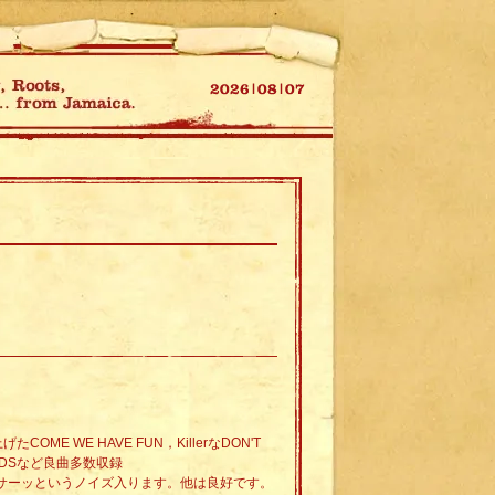
上げたCOME WE HAVE FUN，KillerなDON'T
DREADSなど良曲多数収録
りによるサーッというノイズ入ります。他は良好です。