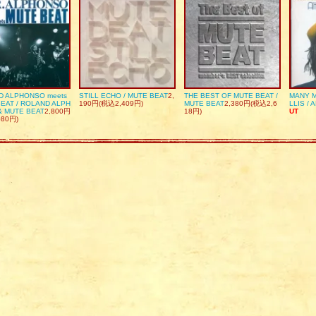
D ALPHONSO meets
STILL ECHO / MUTE BEAT
2,
THE BEST OF MUTE BEAT /
MANY M
EAT / ROLAND ALPH
190円(税込2,409円)
MUTE BEAT
2,380円(税込2,6
LLIS / 
& MUTE BEAT
2,800円
18円)
UT
080円)