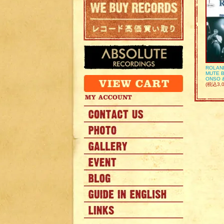
ROLAN
MUTE B
ONSO 
(税込3,