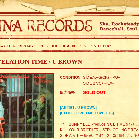
Back Order [VINTAGE LP]
>
KILLER & DEEP
>
70’s DEEJAY
ELATION TIME / U BROWN
CONDITION
SIDE A:VG(OK)～VG+
SIDE B:VG+～EX-
SOLD OUT
販売価格
[ARTIST / U BROWN]
[LABEL / LIVE AND LOVE(UK)]
77年 BUNNY LEE Produce.NICE TIMEを取り
KILL YOUR BROTHER，STRUGGLING 
SIDE A:A-1(一番強いです)，2，3に曇