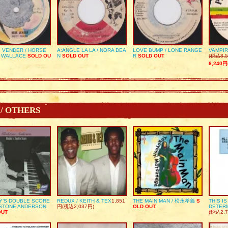
 VENDER / HORSE
A:ANGLE LA LA / NORA DEA
LOVE BUMP / LONE RANGE
VAMPIR
 WALLACE
SOLD OU
N
SOLD OUT
R
SOLD OUT
(税込8,5
6,240円
 / OTHERS
Y’S DOUBLE SCORE
REDUX / KEITH & TEX
1,851
THE MAIN MAN / 松永孝義
S
THIS I
DSTONE ANDERSON
円(税込2,037円)
OLD OUT
DETER
OUT
(税込2,7