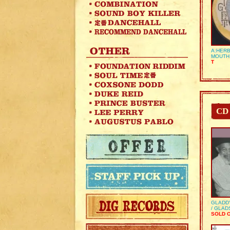
A:HERB
MOUTH
T
CD
GLADD
/ GLA
SOLD 