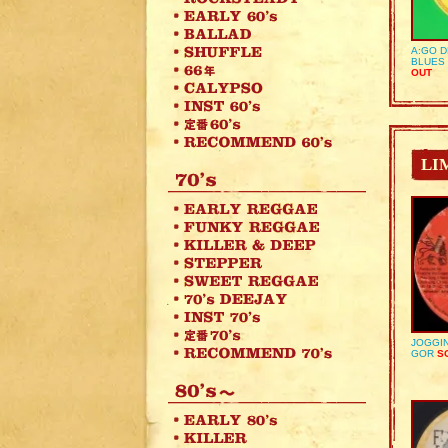
A:GO D
BLUES 
OUT
LI
JOGGIN
GOR
SO