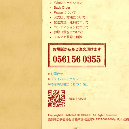
Yahoo!オークション
Back Order
Paypalについて
お支払い方法について
配送方法・送料について
コンディションについて
お取り置きについて
メルマガ登録・解除
»
お問合せ
»
プライバシーポリシー
»
特定商取引法に基づく表記
RSS
｜
ATOM
Copyright© STAMINA RECORDS. All Right Reserved.
愛知県公安委員会 古物商許可証第542521606800号 武田 佳樹