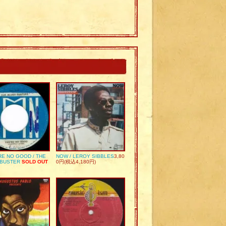
RE NO GOOD / THE
NOW / LEROY SIBBLES
3,80
 BUSTER
SOLD OUT
0円(税込4,180円)