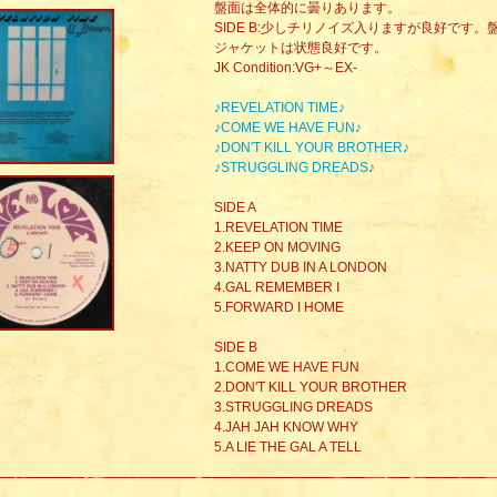
盤面は全体的に曇りあります。
SIDE B:少しチリノイズ入りますが良好です
ジャケットは状態良好です。
JK Condition:VG+～EX-
♪REVELATION TIME♪
♪COME WE HAVE FUN♪
♪DON'T KILL YOUR BROTHER♪
♪STRUGGLING DREADS♪
SIDE A
1.REVELATION TIME
2.KEEP ON MOVING
3.NATTY DUB IN A LONDON
4.GAL REMEMBER I
5.FORWARD I HOME
SIDE B
1.COME WE HAVE FUN
2.DON'T KILL YOUR BROTHER
3.STRUGGLING DREADS
4.JAH JAH KNOW WHY
5.A LIE THE GAL A TELL