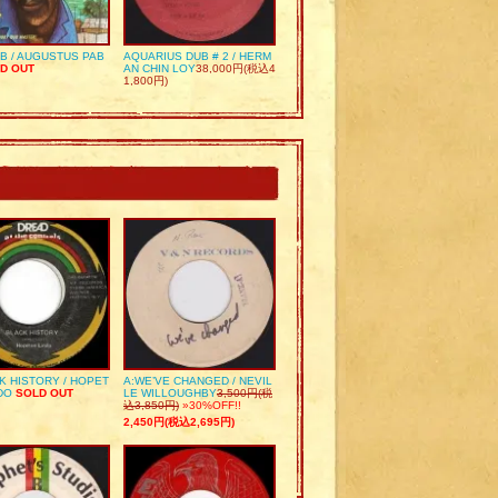
UB / AUGUSTUS PAB
AQUARIUS DUB # 2 / HERM
D OUT
AN CHIN LOY
38,000円(税込4
1,800円)
K HISTORY / HOPET
A:WE’VE CHANGED / NEVIL
DO
SOLD OUT
LE WILLOUGHBY
3,500円(税
込3,850円)
»30%OFF!!
2,450円(税込2,695円)