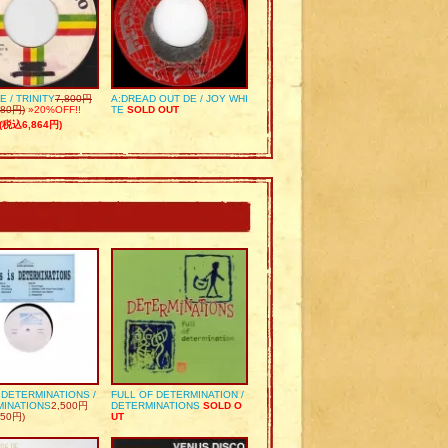
E / TRINITY
7,800円
A:DREAD OUT DE / JOY WHI
80円)
»20%OFF!!
TE
SOLD OUT
(税込6,864円)
S DETERMINATIONS /
FULL OF DETERMINATION /
MINATIONS
2,500円
DETERMINATIONS
SOLD O
50円)
UT