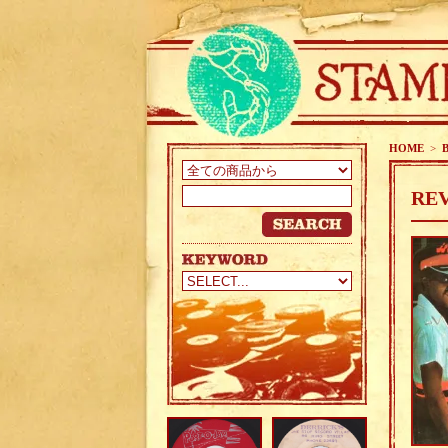
HOME
>
REV