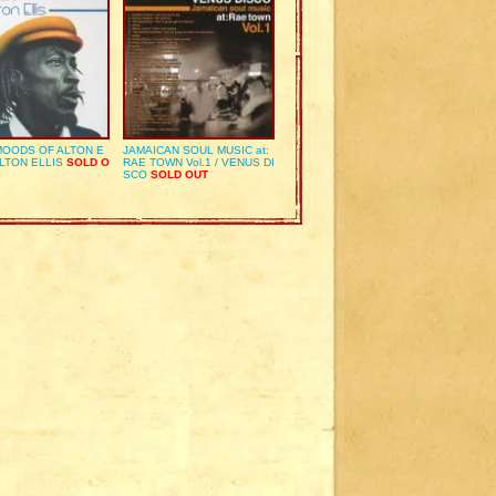
OODS OF ALTON E
JAMAICAN SOUL MUSIC at:
ALTON ELLIS
SOLD O
RAE TOWN Vol.1 / VENUS DI
SCO
SOLD OUT