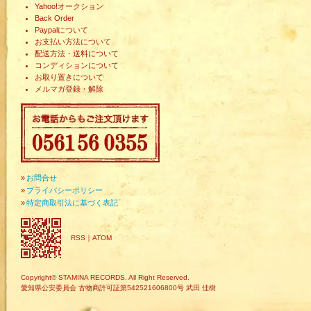
Yahoo!オークション
Back Order
Paypalについて
お支払い方法について
配送方法・送料について
コンディションについて
お取り置きについて
メルマガ登録・解除
»
お問合せ
»
プライバシーポリシー
»
特定商取引法に基づく表記
RSS
｜
ATOM
Copyright© STAMINA RECORDS. All Right Reserved.
愛知県公安委員会 古物商許可証第542521606800号 武田 佳樹