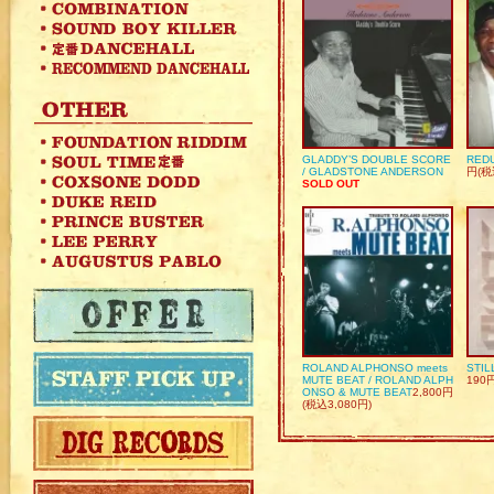
GLADDY’S DOUBLE SCORE
REDU
/ GLADSTONE ANDERSON
円(税
SOLD OUT
ROLAND ALPHONSO meets
STIL
MUTE BEAT / ROLAND ALPH
190
ONSO & MUTE BEAT
2,800円
(税込3,080円)