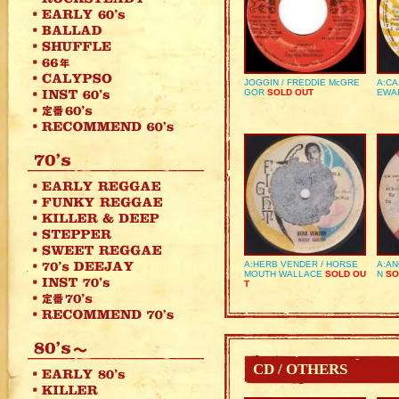
JOGGIN / FREDDIE McGRE
A:CA
GOR
SOLD OUT
EWA
A:HERB VENDER / HORSE
A:AN
MOUTH WALLACE
SOLD OU
N
SO
T
CD / OTHERS