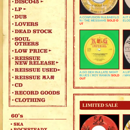
A:CONFUSION IN A BABYLO
A:IT
N / THE MESSIAHS
SOLD O
ELO
UT
A:GO DEH IN A LATE NIGHT
A:LI
BLUES / ROY RANKIN
SOLD
/ MA
OUT
LIMITED SALE