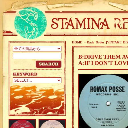
HOME
>
Back Order [VINTAGE DI
B:DRIVE THEM A
A:IF I DON'T LO