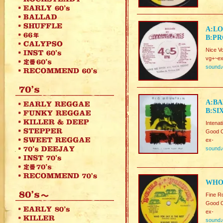
A:LO
B:PR
Nice V
vg+~ex
sound
A:BA
B:SI
Intena
Good C
ex-
sound
WHO 
Fine R
Good C
ex-
sound