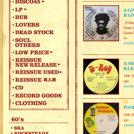
A:GI
B:GI
【10in
Deep V
Good C
ex-
sound
A:SH
B:LI
79年 渋
vg+
sound
POOR
79年.渋
vg+
sound