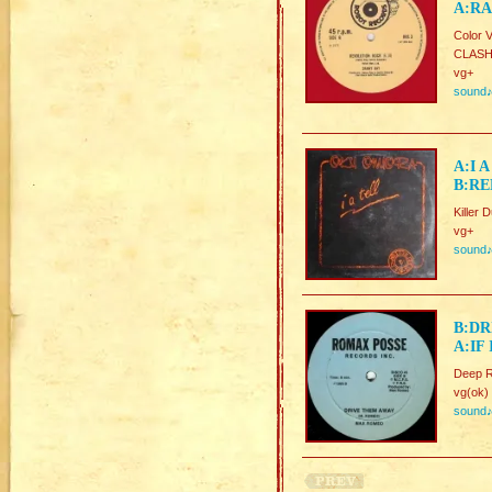
A:RA
Color V
CLAS
vg+
sound
A:I 
B:RE
Killer 
vg+
sound
B:DR
A:IF
Deep R
vg(ok)
sound