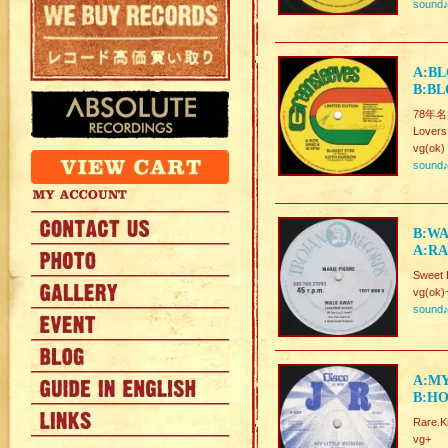
sound
A:BL
B:B
78年
Lovers
vg(ok)
sound
B:WA
A:RA
Sweet 
vg(ok)
sound
A:MY
B:HO
Rare.K
vg+