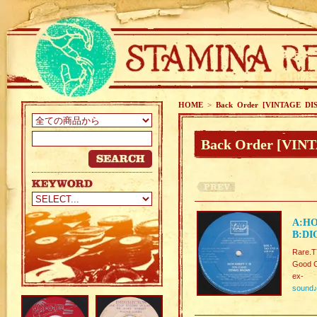
HOME
>
Back Order [VINTAGE DI
Back Order [VIN
A:HO
B:DI
Rare.
Good C
ex-
sound