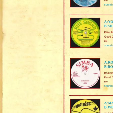
ex-
sound
A:YO
B:SH
Killer
Good C
ex-
sound
A:RO
B:RO
Beauti
Good C
ex-
sound
A:MA
B:WE