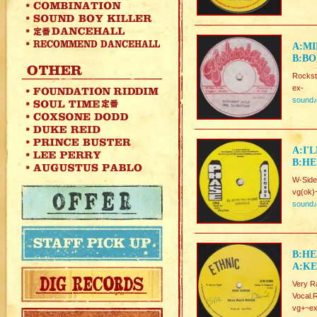
A:MI
B:BO
Rocks
ex-
sound
A:I'
B:HE
W-Side
vg(ok)
sound
B:H
A:KE
Very 
Vocal.
vg+~ex