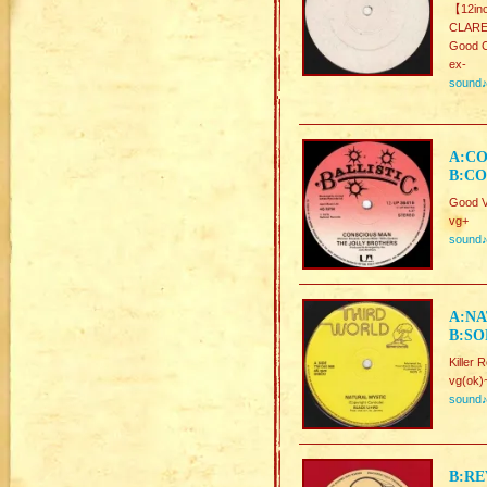
【12in
CLARE
Good C
ex-
sound
A:CO
B:CO
Good V
vg+
sound
A:NA
B:SO
Killer
vg(ok)
sound
B:RE