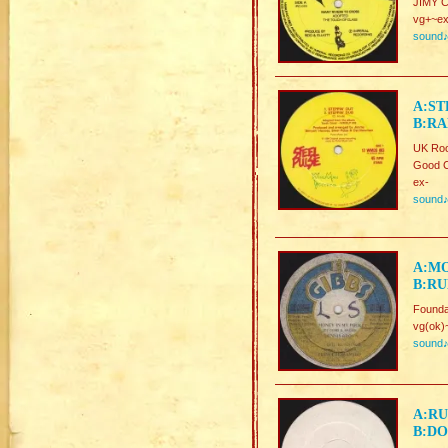
JIMY C
vg+~ex
sound
A:ST
B:RA
UK Roo
Good C
ex-
sound
A:MO
B:RU
Found
vg(ok)
sound
A:RU
B:DO