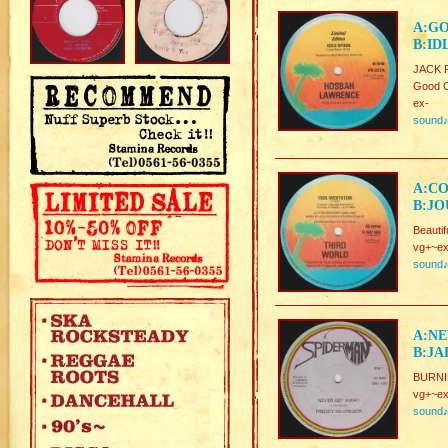
A:G
B:ID
JACK R
Good C
ex-
sound
A:CO
B:JO
Beautif
vg+~ex
sound
A:NE
B:JA
BURNI
vg+~ex
sound