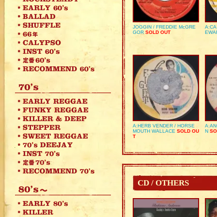
JOGGIN / FREDDIE McGRE
A:CA
GOR
SOLD OUT
EWA
A:HERB VENDER / HORSE
A:AN
MOUTH WALLACE
SOLD OU
N
SO
T
CD / OTHERS