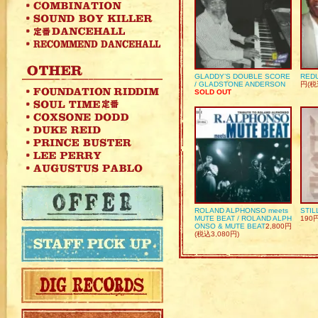
GLADDY’S DOUBLE SCORE
REDU
/ GLADSTONE ANDERSON
円(税
SOLD OUT
ROLAND ALPHONSO meets
STIL
MUTE BEAT / ROLAND ALPH
190
ONSO & MUTE BEAT
2,800円
(税込3,080円)