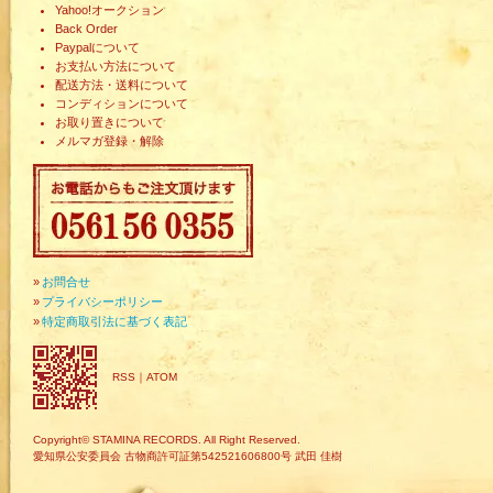
Yahoo!オークション
Back Order
Paypalについて
お支払い方法について
配送方法・送料について
コンディションについて
お取り置きについて
メルマガ登録・解除
»
お問合せ
»
プライバシーポリシー
»
特定商取引法に基づく表記
RSS
｜
ATOM
Copyright© STAMINA RECORDS. All Right Reserved.
愛知県公安委員会 古物商許可証第542521606800号 武田 佳樹