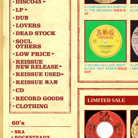
A:CONFUSION IN A BABYLO
A:IT
N / THE MESSIAHS
SOLD O
ELO
UT
A:GO DEH IN A LATE NIGHT
A:LI
BLUES / ROY RANKIN
SOLD
/ MA
OUT
LIMITED SALE