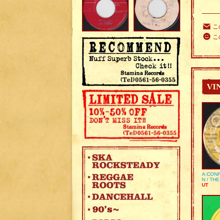
こ
こ
VI
A:CONF
N / TH
UT