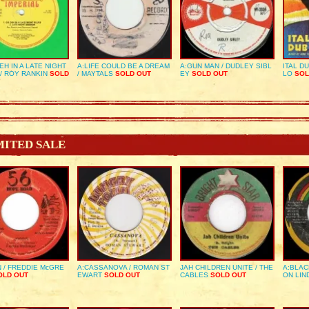
EH IN A LATE NIGHT
A:LIFE COULD BE A DREAM
A:GUN MAN / DUDLEY SIBL
ITAL D
/ ROY RANKIN
SOLD
/ MAYTALS
SOLD OUT
EY
SOLD OUT
LO
SOL
MITED SALE
 / FREDDIE McGRE
A:CASSANOVA / ROMAN ST
JAH CHILDREN UNITE / THE
A:BLAC
LD OUT
EWART
SOLD OUT
CABLES
SOLD OUT
ON LIN