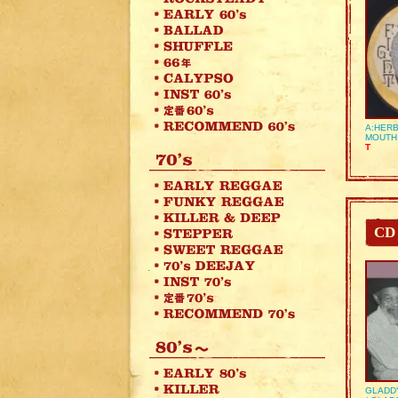
A:HERB
MOUTH
T
CD
GLADD