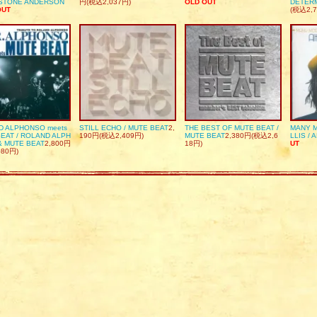
DSTONE ANDERSON
円(税込2,037円)
OLD OUT
DETER
OUT
(税込2,7
D ALPHONSO meets
STILL ECHO / MUTE BEAT
2,
THE BEST OF MUTE BEAT /
MANY M
EAT / ROLAND ALPH
190円(税込2,409円)
MUTE BEAT
2,380円(税込2,6
LLIS / 
& MUTE BEAT
2,800円
18円)
UT
080円)