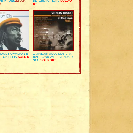
MINATIONS
2,500円
DETERMINATIONS
SOLD O
50円)
UT
OODS OF ALTON E
JAMAICAN SOUL MUSIC at:
ALTON ELLIS
SOLD O
RAE TOWN Vol.1 / VENUS DI
SCO
SOLD OUT