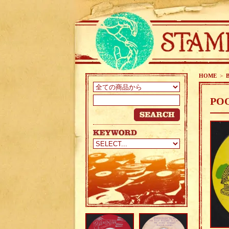
HOME
>
POO