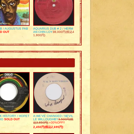
UB / AUGUSTUS PAB
AQUARIUS DUB # 2 / HERM
D OUT
AN CHIN LOY
38,000円(税込4
1,800円)
K HISTORY / HOPET
A:WE’VE CHANGED / NEVIL
DO
SOLD OUT
LE WILLOUGHBY
3,500円(税
込3,850円)
»30%OFF!!
2,450円(税込2,695円)