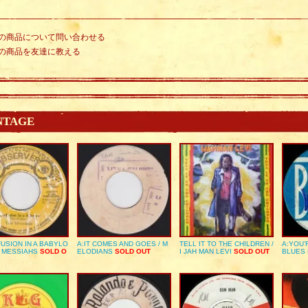
の商品について問い合わせる
の商品を友達に教える
NTAGE
USION IN A BABYLO
A:IT COMES AND GOES / M
TELL IT TO THE CHILDREN /
A:YOU’
E MESSIAHS
SOLD O
ELODIANS
SOLD OUT
I JAH MAN LEVI
SOLD OUT
BLUES