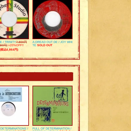
E / TRINITY
7,800円
A:DREAD OUT DE / JOY WHI
80円)
»20%OFF!!
TE
SOLD OUT
(税込6,864円)
S DETERMINATIONS /
FULL OF DETERMINATION /