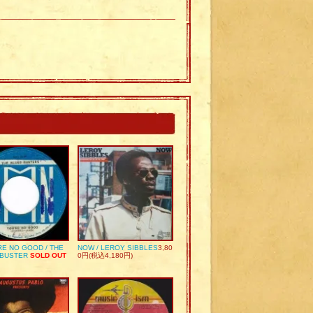
RE NO GOOD / THE
NOW / LEROY SIBBLES
3,80
 BUSTER
SOLD OUT
0円(税込4,180円)