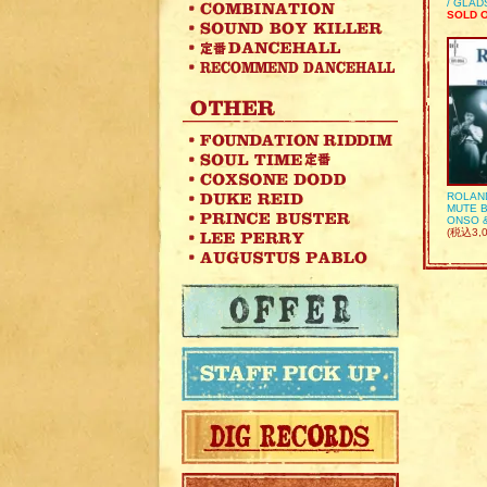
/ GLA
SOLD 
ROLAN
MUTE B
ONSO 
(税込3,