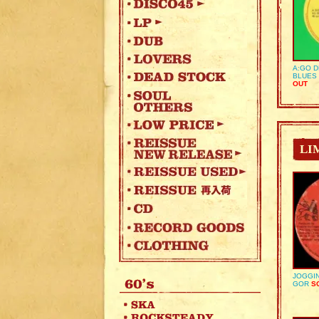
A:GO D
BLUES 
OUT
LI
JOGGIN
GOR
SO