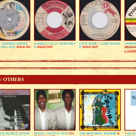
 VENDER / HORSE
A:ANGLE LA LA / NORA DEA
LOVE BUMP / LONE RANGE
VAMPIR
 WALLACE
SOLD OU
N
SOLD OUT
R
SOLD OUT
(税込8,5
6,240円
 / OTHERS
Y’S DOUBLE SCORE
REDUX / KEITH & TEX
1,851
THE MAIN MAN / 松永孝義
S
THIS I