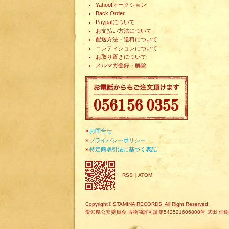
Yahoo!オークション
Back Order
Paypalについて
お支払い方法について
配送方法・送料について
コンディションについて
お取り置きについて
メルマガ登録・解除
»
お問合せ
»
プライバシーポリシー
»
特定商取引法に基づく表記
RSS
｜
ATOM
Copyright© STAMINA RECORDS. All Right Reserved.
愛知県公安委員会 古物商許可証第542521606800号 武田 佳樹