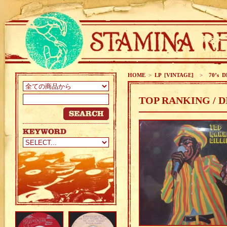
HOME
>
LP [VINTAGE]
>
70’s D
TOP RANKING / 