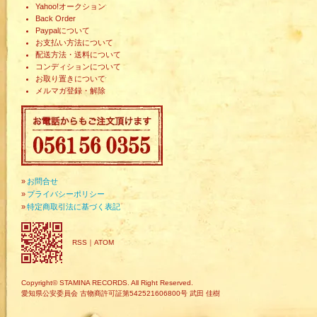
Yahoo!オークション
Back Order
Paypalについて
お支払い方法について
配送方法・送料について
コンディションについて
お取り置きについて
メルマガ登録・解除
»
お問合せ
»
プライバシーポリシー
»
特定商取引法に基づく表記
RSS
｜
ATOM
Copyright© STAMINA RECORDS. All Right Reserved.
愛知県公安委員会 古物商許可証第542521606800号 武田 佳樹