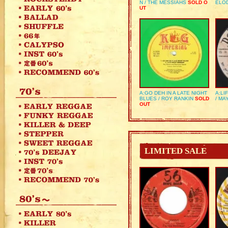
N / THE MESSIAHS
SOLD O
ELO
UT
A:GO DEH IN A LATE NIGHT
A:LI
BLUES / ROY RANKIN
SOLD
/ MA
OUT
LIMITED SALE