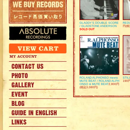
GLADDY’S DOUBLE SCORE
REDU
/ GLADSTONE ANDERSON
円(税
SOLD OUT
ROLAND ALPHONSO meets
STIL
MUTE BEAT / ROLAND ALPH
190
ONSO & MUTE BEAT
2,800円
(税込3,080円)