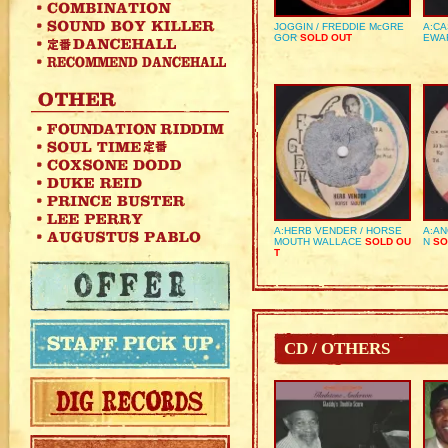
JOGGIN / FREDDIE McGRE
A:CA
GOR
SOLD OUT
EWA
A:HERB VENDER / HORSE
A:AN
MOUTH WALLACE
SOLD OU
N
SO
T
CD / OTHERS