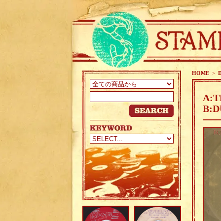
HOME
>
A:T
B:D