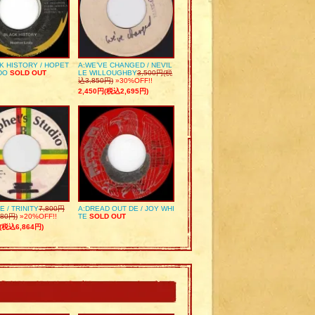
K HISTORY / HOPET
A:WE’VE CHANGED / NEVIL
DO
SOLD OUT
LE WILLOUGHBY
3,500円(税
込3,850円)
»30%OFF!!
2,450円(税込2,695円)
E / TRINITY
7,800円
A:DREAD OUT DE / JOY WHI
80円)
»20%OFF!!
TE
SOLD OUT
(税込6,864円)