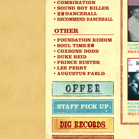
GLADD
/ GLA
SOLD 
ROLAN
MUTE B
ONSO 
(税込3,