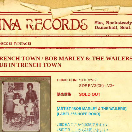
DISCO45 [VINTAGE]
RENCH TOWN / BOB MARLEY & THE WAILER
UB IN TRENCH TOWN
CONDITION
SIDE A:VG+
SIDE B:VG(OK)～VG+
SOLD OUT
販売価格
[ARTIST / BOB MARLEY
&
THE WAILERS]
[LABEL / 56 HOPE ROAD]
♪SIDE A ここから試聴できます♪
♪SIDE B ここから試聴できます♪