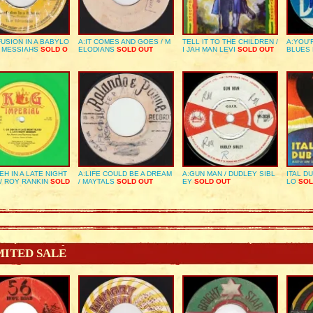
USION IN A BABYLO
A:IT COMES AND GOES / M
TELL IT TO THE CHILDREN /
A:YOU’
E MESSIAHS
SOLD O
ELODIANS
SOLD OUT
I JAH MAN LEVI
SOLD OUT
BLUES
EH IN A LATE NIGHT
A:LIFE COULD BE A DREAM
A:GUN MAN / DUDLEY SIBL
ITAL D
/ ROY RANKIN
SOLD
/ MAYTALS
SOLD OUT
EY
SOLD OUT
LO
SOL
MITED SALE