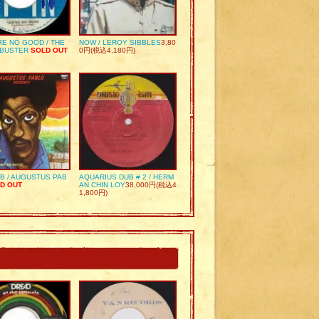
RE NO GOOD / THE
NOW / LEROY SIBBLES
3,80
 BUSTER
SOLD OUT
0円(税込4,180円)
UB / AUGUSTUS PAB
AQUARIUS DUB # 2 / HERM
D OUT
AN CHIN LOY
38,000円(税込4
1,800円)