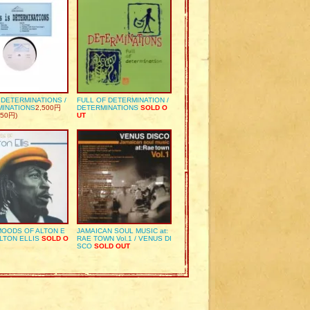
S DETERMINATIONS /
FULL OF DETERMINATION /
MINATIONS
2,500円
DETERMINATIONS
SOLD O
50円)
UT
OODS OF ALTON E
JAMAICAN SOUL MUSIC at:
ALTON ELLIS
SOLD O
RAE TOWN Vol.1 / VENUS DI
SCO
SOLD OUT