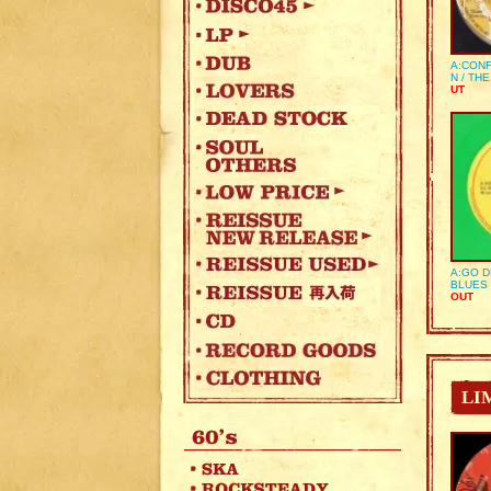
A:CONF
N / TH
UT
A:GO D
BLUES 
OUT
LI