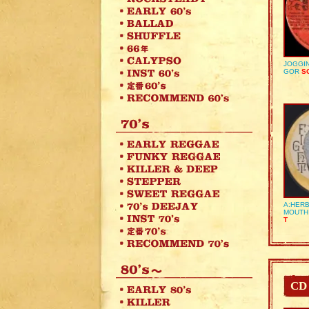
JOGGIN
GOR
SO
A:HERB
MOUTH
T
CD