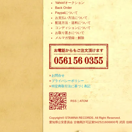
Yahoo!オークション
Back Order
Paypalについて
お支払い方法について
配送方法・送料について
コンディションについて
お取り置きについて
メルマガ登録・解除
»
お問合せ
»
プライバシーポリシー
»
特定商取引法に基づく表記
RSS
｜
ATOM
Copyright© STAMINA RECORDS. All Right Reserved.
愛知県公安委員会 古物商許可証第542521606800号 武田 佳樹