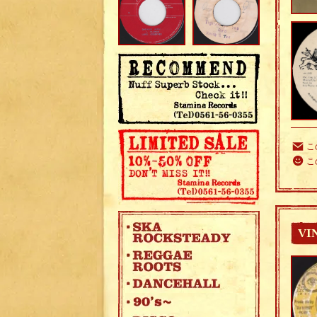
こ
こ
VI