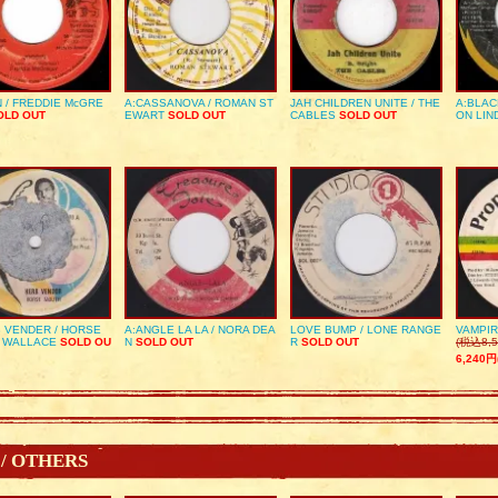
 / FREDDIE McGRE
A:CASSANOVA / ROMAN ST
JAH CHILDREN UNITE / THE
A:BLAC
LD OUT
EWART
SOLD OUT
CABLES
SOLD OUT
ON LIN
 VENDER / HORSE
A:ANGLE LA LA / NORA DEA
LOVE BUMP / LONE RANGE
VAMPIR
 WALLACE
SOLD OU
N
SOLD OUT
R
SOLD OUT
(税込8,5
6,240円
 / OTHERS