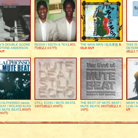
Y’S DOUBLE SCORE
REDUX / KEITH & TEX
1,851
THE MAIN MAN / 松永孝義
S
THIS I
DSTONE ANDERSON
円(税込2,037円)
OLD OUT
DETER
OUT
(税込2,7
D ALPHONSO meets
STILL ECHO / MUTE BEAT
2,
THE BEST OF MUTE BEAT /
MANY M
EAT / ROLAND ALPH
190円(税込2,409円)
MUTE BEAT
2,380円(税込2,6
LLIS / 
& MUTE BEAT
2,800円
18円)
UT
080円)