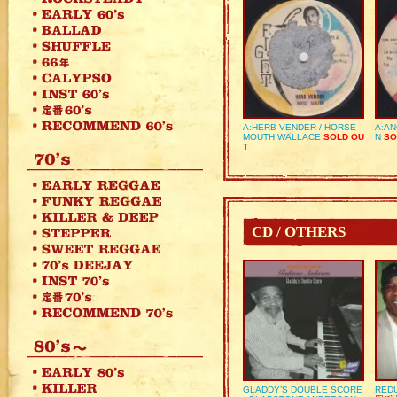
A:HERB VENDER / HORSE
A:AN
MOUTH WALLACE
SOLD OU
N
SO
T
CD / OTHERS
GLADDY’S DOUBLE SCORE
REDU