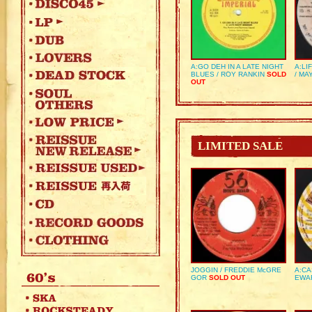
A:GO DEH IN A LATE NIGHT
A:LI
BLUES / ROY RANKIN
SOLD
/ MA
OUT
LIMITED SALE
JOGGIN / FREDDIE McGRE
A:CA
GOR
SOLD OUT
EWA