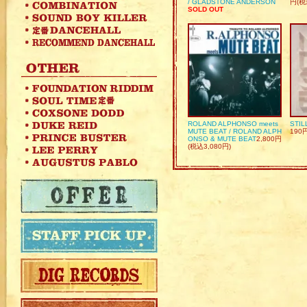
/ GLADSTONE ANDERSON
円(税
SOLD OUT
ROLAND ALPHONSO meets
STIL
MUTE BEAT / ROLAND ALPH
190
ONSO & MUTE BEAT
2,800円
(税込3,080円)