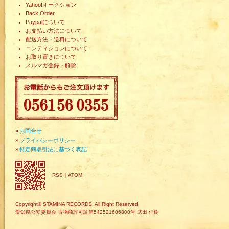
Yahoo!オークション
Back Order
Paypalについて
お支払い方法について
配送方法・送料について
コンディションについて
お取り置きについて
メルマガ登録・解除
»
お問合せ
»
プライバシーポリシー
»
特定商取引法に基づく表記
RSS
｜
ATOM
Copyright© STAMINA RECORDS. All Right Reserved.
愛知県公安委員会 古物商許可証第542521606800号 武田 佳樹