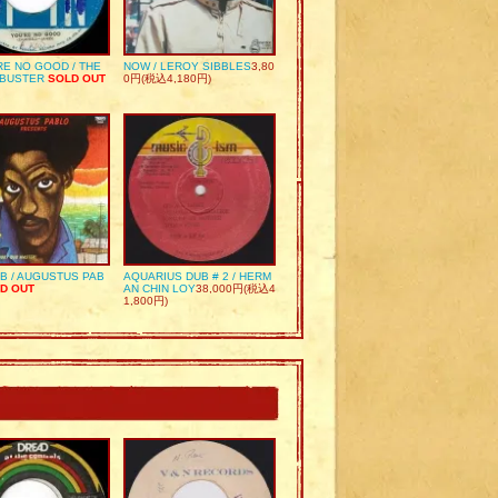
RE NO GOOD / THE
NOW / LEROY SIBBLES
3,80
 BUSTER
SOLD OUT
0円(税込4,180円)
UB / AUGUSTUS PAB
AQUARIUS DUB # 2 / HERM
D OUT
AN CHIN LOY
38,000円(税込4
1,800円)