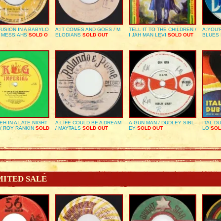
USION IN A BABYLO
A:IT COMES AND GOES / M
TELL IT TO THE CHILDREN /
A:YOU’
E MESSIAHS
SOLD O
ELODIANS
SOLD OUT
I JAH MAN LEVI
SOLD OUT
BLUES
EH IN A LATE NIGHT
A:LIFE COULD BE A DREAM
A:GUN MAN / DUDLEY SIBL
ITAL D
/ ROY RANKIN
SOLD
/ MAYTALS
SOLD OUT
EY
SOLD OUT
LO
SOL
MITED SALE