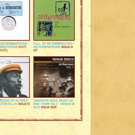
S DETERMINATIONS /
FULL OF DETERMINATION /
MINATIONS
2,500円
DETERMINATIONS
SOLD O
50円)
UT
OODS OF ALTON E
JAMAICAN SOUL MUSIC at:
ALTON ELLIS
SOLD O
RAE TOWN Vol.1 / VENUS DI
SCO
SOLD OUT