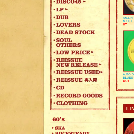
A:CONF
N / TH
UT
A:GO D
BLUES 
OUT
LI