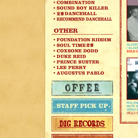
GLADD
/ GLA
SOLD 
ROLAN
MUTE B
ONSO 
(税込3,