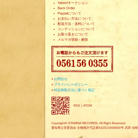
Yahoo!オークション
Back Order
Paypalについて
お支払い方法について
配送方法・送料について
コンディションについて
お取り置きについて
メルマガ登録・解除
»
お問合せ
»
プライバシーポリシー
»
特定商取引法に基づく表記
RSS
｜
ATOM
Copyright© STAMINA RECORDS. All Right Reserved.
愛知県公安委員会 古物商許可証第542521606800号 武田 佳樹