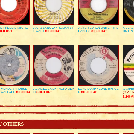
 / FREDDIE McGRE
A:CASSANOVA / ROMAN ST
JAH CHILDREN UNITE / THE
A:BLAC
LD OUT
EWART
SOLD OUT
CABLES
SOLD OUT
ON LIN
 VENDER / HORSE
A:ANGLE LA LA / NORA DEA
LOVE BUMP / LONE RANGE
VAMPIR
 WALLACE
SOLD OU
N
SOLD OUT
R
SOLD OUT
(税込8,5
6,240円
 / OTHERS