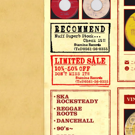
こ
こ
VI