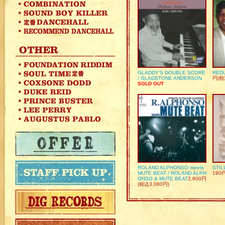
GLADDY’S DOUBLE SCORE
REDU
/ GLADSTONE ANDERSON
円(税
SOLD OUT
ROLAND ALPHONSO meets
STIL
MUTE BEAT / ROLAND ALPH
190
ONSO & MUTE BEAT
2,800円
(税込3,080円)