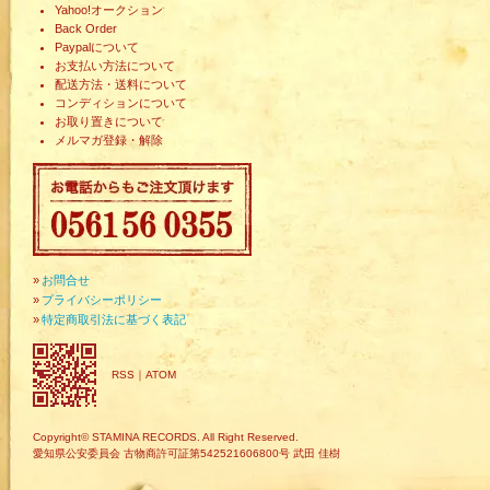
Yahoo!オークション
Back Order
Paypalについて
お支払い方法について
配送方法・送料について
コンディションについて
お取り置きについて
メルマガ登録・解除
»
お問合せ
»
プライバシーポリシー
»
特定商取引法に基づく表記
RSS
｜
ATOM
Copyright© STAMINA RECORDS. All Right Reserved.
愛知県公安委員会 古物商許可証第542521606800号 武田 佳樹