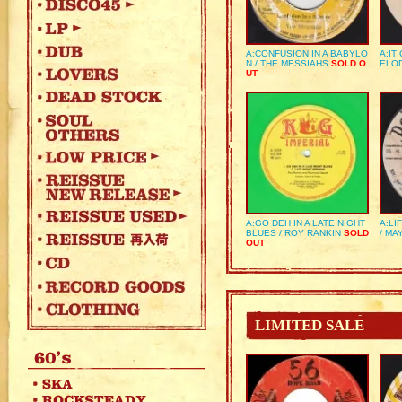
A:CONFUSION IN A BABYLO
A:IT
N / THE MESSIAHS
SOLD O
ELO
UT
A:GO DEH IN A LATE NIGHT
A:LI
BLUES / ROY RANKIN
SOLD
/ MA
OUT
LIMITED SALE