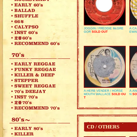
JOGGIN / FREDDIE McGRE
A:CA
GOR
SOLD OUT
EWA
A:HERB VENDER / HORSE
A:AN
MOUTH WALLACE
SOLD OU
N
SO
T
CD / OTHERS