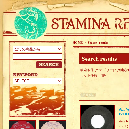
HOME
>
Search results
Search results
検索条件 [カテゴリー]：
指定な
ヒット件数：
4
件
A:I 
B:DO
Very R
vg(ok)