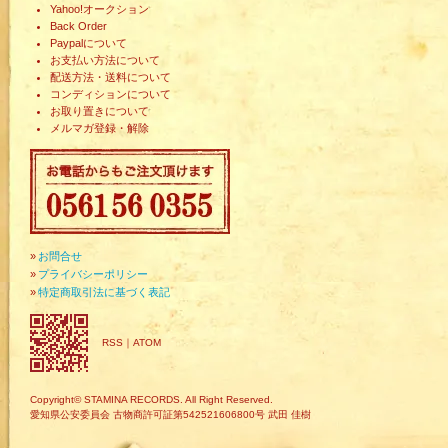
Yahoo!オークション
Back Order
Paypalについて
お支払い方法について
配送方法・送料について
コンディションについて
お取り置きについて
メルマガ登録・解除
»
お問合せ
»
プライバシーポリシー
»
特定商取引法に基づく表記
RSS
｜
ATOM
Copyright© STAMINA RECORDS. All Right Reserved.
愛知県公安委員会 古物商許可証第542521606800号 武田 佳樹