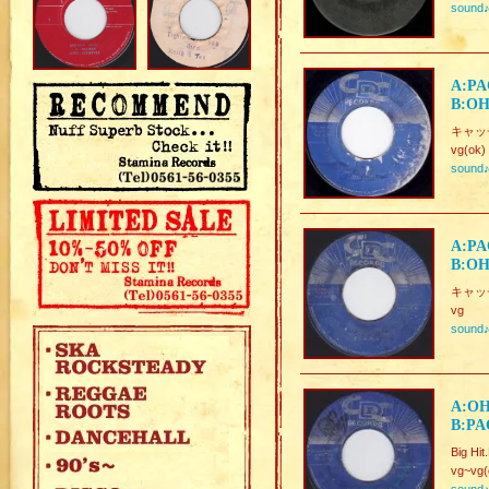
sound
A:PA
B:OH
キャッチー
vg(ok)
sound
A:PA
B:OH
キャッチー
vg
sound
A:OH
B:PA
Big 
vg~vg(