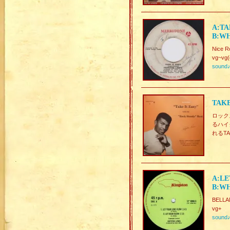
A:TA
B:WH
Nice R
vg~vg(
sound
TAKE
ロックス
るハイ
れるTA
A:LE
B:WH
BELLA
vg+
sound