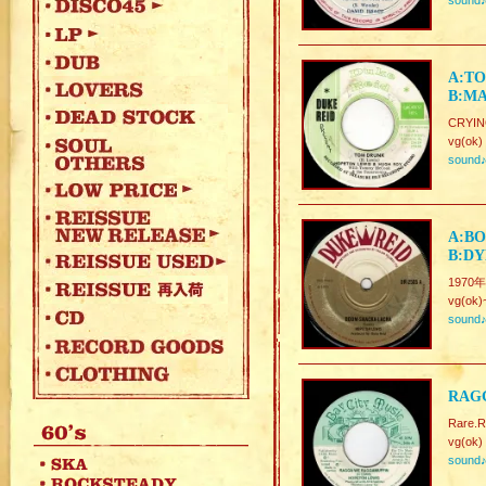
sound
A:TO
B:M
CRYIN
vg(ok)
sound
A:BO
B:D
1970年F
vg(ok)
sound
RAG
Rare.R
vg(ok)
sound