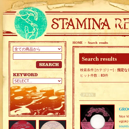
HOME
>
Search results
Search results
検索条件 [カテゴリー]：
指定な
ヒット件数：
83
件
GROO
Nice 
vg(ok)
sound