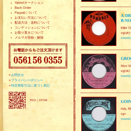
Yahoo!オークション
Back Order
Paypalについて
A:DR
お支払い方法について
B:NO
配送方法・送料について
コンディションについて
Killer
お取り置きについて
vg(ok)
メルマガ登録・解除
sound
GROO
Nice V
vg(ok)
»
お問合せ
sound
»
プライバシーポリシー
»
特定商取引法に基づく表記
RSS
｜
ATOM
GOI
HAL P
vg+
sound