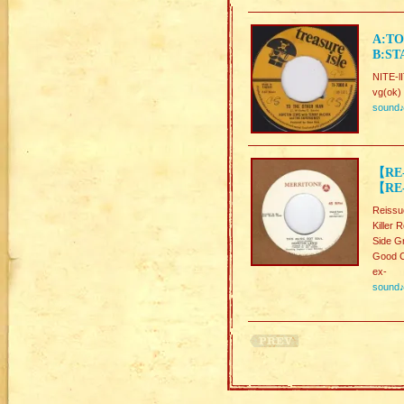
A:TO
B:S
NITE-l
vg(ok)
sound
【RE-
【RE
Reissu
Kill
Side Gr
Good C
ex-
sound