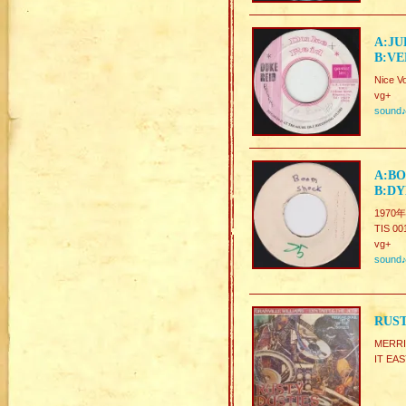
A:JU
B:VE
Nice V
vg+
sound
A:BO
B:D
1970年F
TIS 00
vg+
sound
RUST
MERR
IT E