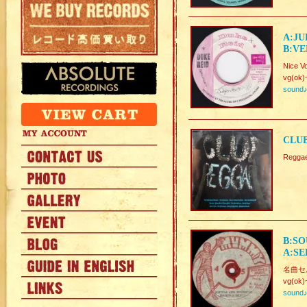
A:JU
B:VE
Nice V
vg(ok)
sound
CLUB
Regg
B:SO
A:SE
名曲セル
vg(ok)
sound