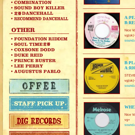
A:PE
B:RE
Nice V
vg(ok)
sound
B:PL
A:RI
STEVI
vg(ok)
sound
WHEN
Nice V
vg+
sound