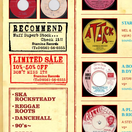
STAR
MEL &
vg(ok)
sound
A:BO
B:D
1970年F
vg+
sound
A:PL
B:RI
A:STE
vg+