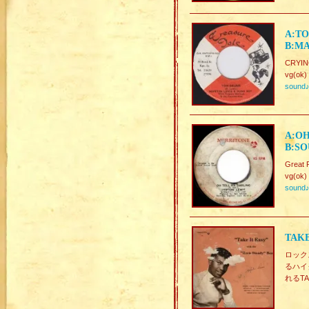
A:TO
B:M
CRYIN
vg(ok)
sound
A:OH
B:SO
Great 
vg(ok)
sound
TAKE
ロックス
るハイ
れるTA