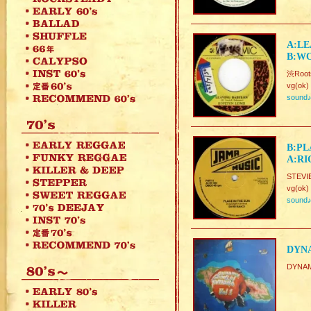
A:LE
B:WO
渋Roots
vg(ok)
sound
B:PL
A:RI
STEVI
vg(ok)
sound
DYNA
DYNAM